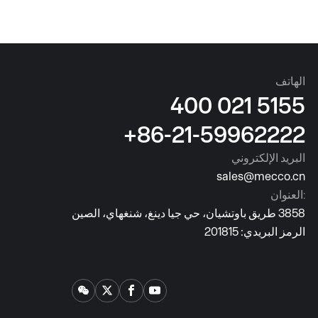
22130 وغيرها، مع درجات ضغط CL150
وCL300 وCL600 وCL900 وCL1500
وJB/T14315 وJB/T11150.
وCL2500 (أو PN16 إلى PN420).
الهاتف
400 021 5155
+86-21-59962222
البريد الإلكتروني
sales@mecco.cn
العنوان:
3858 طريق باوتشيان، حي جيا دينغ، شنغهاي، الصين
الرمز البريدي: 201815