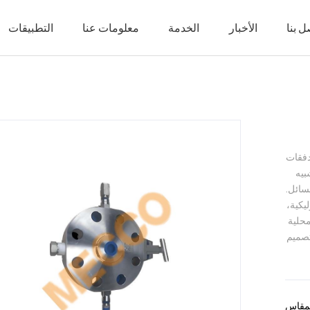
ل بنا
الأخبار
الخدمة
معلومات عنا
التطبيقات
أخبار الشركة
ملف الشركة
صناعة البتروكيماويات
صمام البوابة / صمام الكرة الأرضية / ص
المعارض
التاريخ
الغاز الطبيعي
ص
الثقافة المؤسسية
صناعة بناء السفن
صم
إنجازات المشاريع
الطاقة
صمام التب
دفقات
الشركاء
صناعة الأغذية
صما
بيه
سائل.
التكنولوجيا
التصنيع البيولوجي
ظروف العم
يكية،
محلية
صما
، أو يمكن تصميمه وفقًا لـ ASME B16.34 أو GB/T