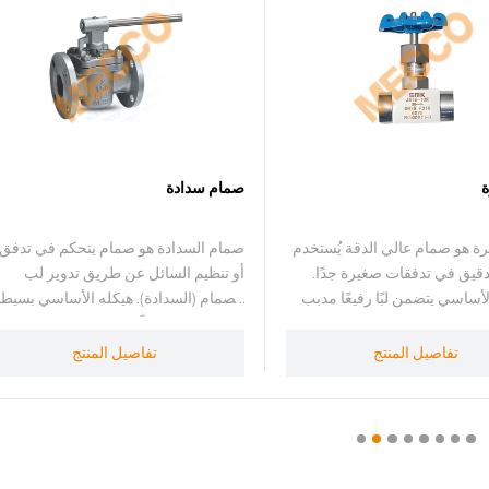
بة سكاكين
صمام إبرة
صمامات بوابة السكين على نطاق
صمام الإبرة هو صمام عالي الدقة يُستخد
جالات التعدين، والمعادن،
للتحكم الدقيق في تدفقات صغيرة جدًا.
، ومعالجة مياه الصرف الصحي،
تصميمه الأساسي يتضمن لبًا رفيعًا مدبب
أغذية. تناسب هذه الصمامات
الشكل (شبيه بالإبرة) يتناسب بدقة مع
لتي تحتوي على جزيئات صلبة،
مقعد الصمام لتحقيق تحكم دقيق في
تفاصيل المنتج
تفاصيل المنتج
و معلقات، وخاصةً للتعامل مع
السائل. يُستخدم بشكل رئيسي في الأجه
لرماد، والمواد المعقدة الأخرى.
المختبرية، والأنظمة الهيدروليكية، وتنظيم
نع صمامات بوابة السكين من
الغاز، والعمليات الصناعية عالية الدقة.
MECCO وفقًا للمعايير ANSI/AWWA
تشمل المعايير المحلية للتصميم JB/T
C520، MSS SP-81، MSS SP-1
7747، أو يمكن تصميمه وفقًا لـ ASME