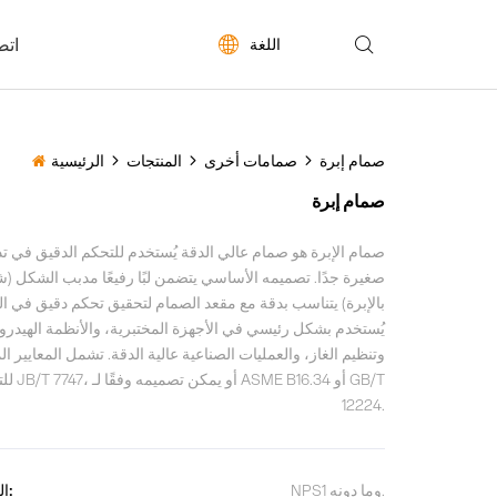
اتص


اللغة
صمام إبرة
صمامات أخرى
المنتجات
الرئيسية




صمام إبرة
صمام الإبرة هو صمام عالي الدقة يُستخدم للتحكم الدقيق في ت
صغيرة جدًا. تصميمه الأساسي يتضمن لبًا رفيعًا مدبب الشكل (ش
بالإبرة) يتناسب بدقة مع مقعد الصمام لتحقيق تحكم دقيق في ال
يُستخدم بشكل رئيسي في الأجهزة المختبرية، والأنظمة الهيدرول
وتنظيم الغاز، والعمليات الصناعية عالية الدقة. تشمل المعايير ال
للتصميم JB/T 7747
12224.
NPS1 وما دونه.
المقاس: